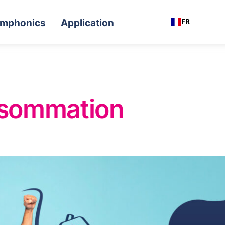
FR
mphonics
Application
nsommation