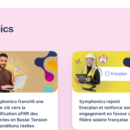
ics
honics franchit une
Symphonics rejoint
e clé vers la
Enerplan et renforce so
ification aFRR des
engagement en faveur d
eries en Basse Tension
filière solaire française
onditions réelles