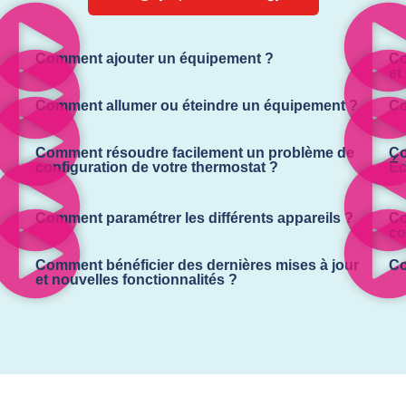
Comment ajouter un équipement ?
Co
et 
Comment allumer ou éteindre un équipement ?
Co
Comment résoudre facilement un problème de
Co
configuration de votre thermostat ?
Éc
Comment paramétrer les différents appareils ?
Co
co
Comment bénéficier des dernières mises à jour
Co
et nouvelles fonctionnalités ?