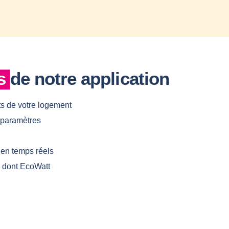
s
de notre application
s de votre logement
u paramètres
en temps réels
s dont EcoWatt