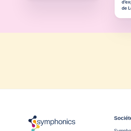
d’ex
de L
Sociét
Sympho