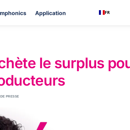
FR
mphonics
Application
hète le surplus pou
oducteurs
DE PRESSE