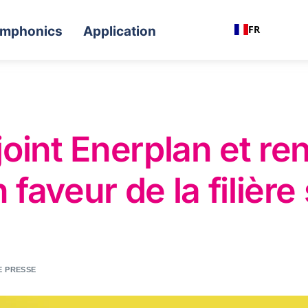
FR
mphonics
Application
oint Enerplan et re
aveur de la filière 
E PRESSE